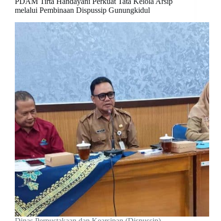
PDAM Tirta Handayani Perkuat Tata Kelola Arsip
melalui Pembinaan Dispussip Gunungkidul
Dinas Perpustakaan dan Kearsipan (Dispussip)