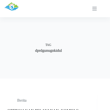
Skip
to
content
TAG
dprdgunugnkidul
Berita