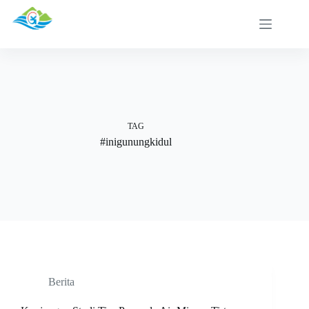
Skip
to
content
TAG
#inigunungkidul
Berita