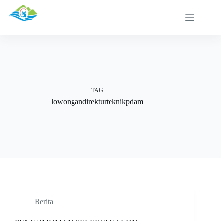
Skip
to
content
TAG
lowongandirekturteknikpdam
Berita