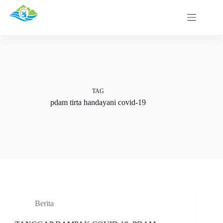
Skip
to
content
TAG
pdam tirta handayani covid-19
Berita