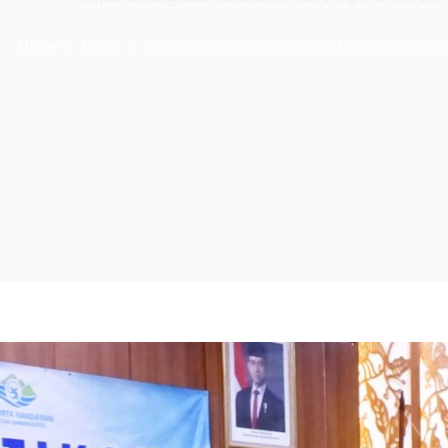
Home
Berita
Bupati Gunungkidul Melantik Dewan Pengawa