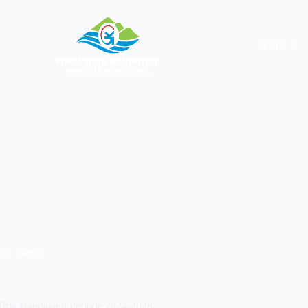
PPID
4
Berita
rta Handayani Periode 2024-2028