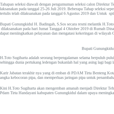
Tahapan seleksi diawali dengan pengumuman seleksi calon Direktur 
laksanakan pada tanggal 25-26 Juli 2019. Beberapa Tahap seleksi seper
tertulis telah dilaksanakan pada tanggal 6 Agustus 2019 dan Untuk spi
Bupati Gunungkidul H. Badingah, S.Sos secara resmi melantik H.Tot
dilaksanakan pada hari Jumat Tanggal 4 Oktober 2019 di Rumah Dina
dapat meniingkatkan pelayanan dan mengatasi kekeringan di wilayah 
Bupati Gunungkidul
H.Toto Sugiharta adalah seorang berpengalaman selama berpuluh puluh
sehingga dunia pertukang ledengan bukanlah hal yang asing lagi bagi l
Karir Jabatan terakhir nya yang di emban di PDAM Tirta Benteng Ko
angka kebocoran pipa, dan memperluas jaringan pipa untuk penamba
Kini H.Toto Sugiharta akan mengemban amanah menjadi Direktur Tehn
Pdam Tirta Handayani kabupaten Gunungkidul dalam upaya meningka