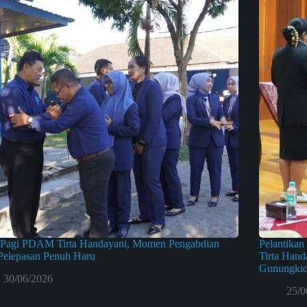
 Pagi PDAM Tirta Handayani, Momen Pengabdian
Pelantika
Pelepasan Penuh Haru
Tirta Hand
Gunungkid
30/06/2026
25/0