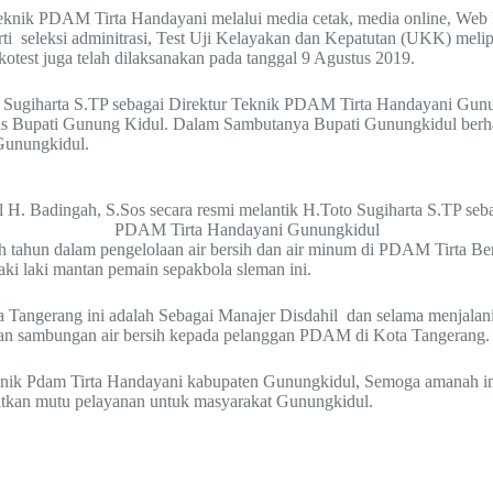
Teknik PDAM Tirta Handayani melalui media cetak, media online, Web
ti seleksi adminitrasi, Test Uji Kelayakan dan Kepatutan (UKK) melipu
kotest juga telah dilaksanakan pada tanggal 9 Agustus 2019.
o Sugiharta S.TP sebagai Direktur Teknik PDAM Tirta Handayani Gunu
s Bupati Gunung Kidul. Dalam Sambutanya Bupati Gunungkidul berhar
Gunungkidul.
 H. Badingah, S.Sos secara resmi melantik H.Toto Sugiharta S.TP seba
PDAM Tirta Handayani Gunungkidul
 tahun dalam pengelolaan air bersih dan air minum di PDAM Tirta Ben
aki laki mantan pemain sepakbola sleman ini.
ta Tangerang ini adalah Sebagai Manajer Disdahil dan selama menjal
han sambungan air bersih kepada pelanggan PDAM di Kota Tangerang.
ik Pdam Tirta Handayani kabupaten Gunungkidul, Semoga amanah ini 
tkan mutu pelayanan untuk masyarakat Gunungkidul.