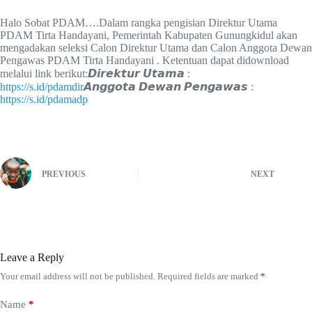
Halo Sobat PDAM….Dalam rangka pengisian Direktur Utama
PDAM Tirta Handayani, Pemerintah Kabupaten Gunungkidul akan
mengadakan seleksi Calon Direktur Utama dan Calon Anggota Dewan
Pengawas PDAM Tirta Handayani . Ketentuan dapat didownload
melalui link berikut:𝘿𝙞𝙧𝙚𝙠𝙩𝙪𝙧 𝙐𝙩𝙖𝙢𝙖 :
https://s.id/pdamdir
𝘼𝙣𝙜𝙜𝙤𝙩𝙖 𝘿𝙚𝙬𝙖𝙣 𝙋𝙚𝙣𝙜𝙖𝙬𝙖𝙨 :
https://s.id/pdamadp
PREVIOUS
NEXT
Leave a Reply
Your email address will not be published.
Required fields are marked
*
Name
*