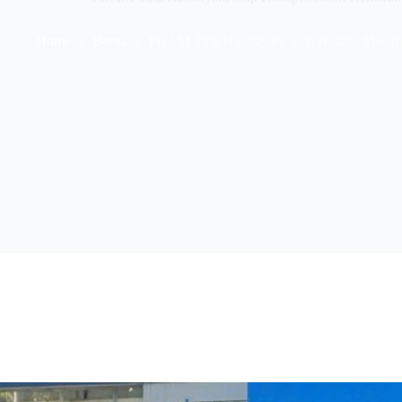
Home
Berita
PDAM Tirta Handayani Siap Hadapi Musim 