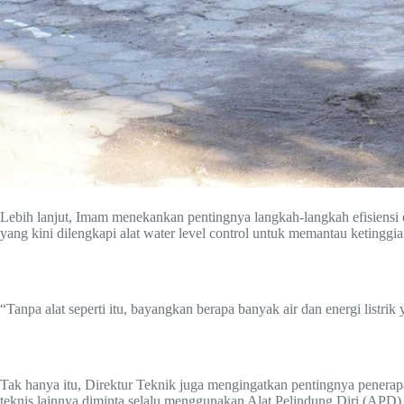
Lebih lanjut, Imam menekankan pentingnya langkah-langkah efisiensi e
yang kini dilengkapi alat water level control untuk memantau ketinggian
“Tanpa alat seperti itu, bayangkan berapa banyak air dan energi listrik 
Tak hanya itu, Direktur Teknik juga mengingatkan pentingnya penera
teknis lainnya diminta selalu menggunakan Alat Pelindung Diri (APD) 