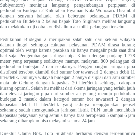
Subiyantoro) meninjau langsung pengembangan perpipaan di
pedukuhan Budegan 2 Kalurahan Piyaman Kota Wonosari. Disambut
dengan senyum bahagia oleh beberapa pelanggan PDAM di
pedukuhan Budekan 2 beliau bapak Toto Sugiharta melihat langsung
dan melakukan uji coba kondisi aliran air milik pelanggan tersebut.
Pedukuhan Budegan 2 merupakan salah satu dari sekian wilayah
dataran tinggi, sehingga cakupan pelayanan PDAM dirasa kurang
optimal oleh warga karena pasokan air hanya mengalir pada saat dini
hari saja. Pengembangan jaringan pipa 3 inch dengan panjang 1.778
meter yang terpasang sedikitnya mampu melayani 800 pelanggan di
pedukuhan budegan 2 dan sekitarnya. Pengembangan jaringan pipa
distribusi tersebut diambil dari sumur bor tawarsari 2 dengan debit 11
liter/detik. Dulunya wilayah budegan 2 hanya disuplai dari satu sumber
mata air Gelung dengan kapasitas 20 liter/detik sehingga cakupan
kurang optimal. Selain itu melihat dari skema jaringan yang terlalu jauh
dan elevasi jaringan pipa dari sumber air gelung menuju pedukuhan
budegan 2 masuk dalam kategori sumur bor tawarsari 2 dengan
kapasitas debit 11 liter/detik yang tadinya menggunakan genset
sekarang sudah menggunakan jaringan listrik PLN untuk menahbah
kapasitas pelayanan yang semula hanya bisa beroperasi 5 sampai 6 jam
sekarang diharapkan bisa melayani selama 24 jam.
Direktur Utama Bpk. Toto Sugiharta berharap dengan terpenuhinya