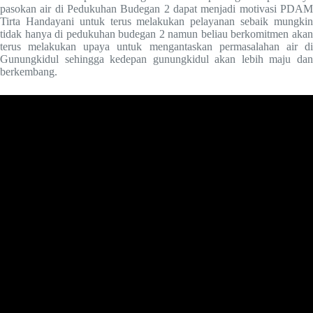
pasokan air di Pedukuhan Budegan 2 dapat menjadi motivasi PDAM
Tirta Handayani untuk terus melakukan pelayanan sebaik mungkin
tidak hanya di pedukuhan budegan 2 namun beliau berkomitmen akan
terus melakukan upaya untuk mengantaskan permasalahan air di
Gunungkidul sehingga kedepan gunungkidul akan lebih maju dan
berkembang.