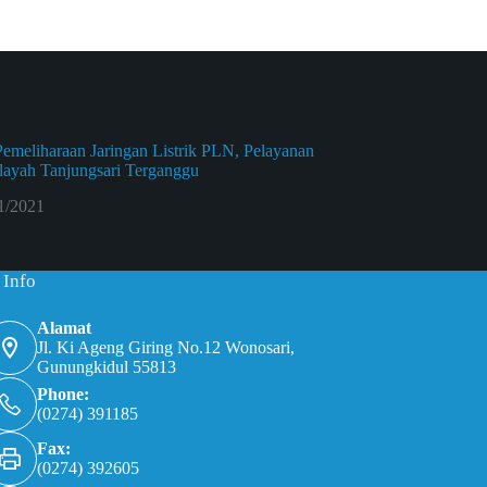
Pemeliharaan Jaringan Listrik PLN, Pelayanan
yah Tanjungsari Terganggu
1/2021
 Info
Alamat
Jl. Ki Ageng Giring No.12 Wonosari,
Gunungkidul 55813
Phone:
(0274) 391185
Fax:
(0274) 392605