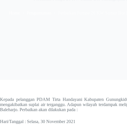
Home
Pengumuman
Perbaikan Pompa 26 KW Sumur Bor Ka
Kepada pelanggan PDAM Tirta Handayani Kabupaten Gunungkidu
mengakibatkan suplai air terganggu. Adapun wilayah terdampak meli
Baleharjo. Perbaikan akan dilakukan pada :
Hari/Tanggal : Selasa, 30 November 2021