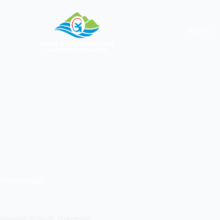
PPID
Pengumuman
ejumlah Wilayah Terkendala