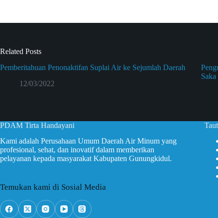
Related Posts
Pemberitahuan Penonaktifan Suplai Air ke Sejumlah Daerah
Peng
Saka
12/03/2022
PDAM Tirta Handayani
Taut
Kami adalah Perusahaan Umum Daerah Air Minum yang
profesional, sehat, dan inovatif dalam memberikan
pelayanan kepada masyarakat Kabupaten Gunungkidul.
Temukan kami di Sosial Media