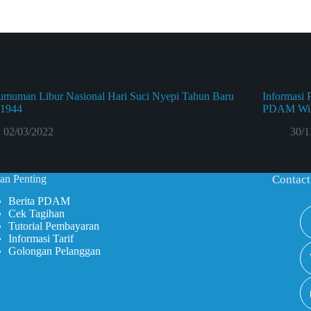
umuman Libur Nasional Hari Suci Nyepi Tahun Baru
Informasi 
 1944
PDAM Wila
02/03/2022
30/1
an Penting
Contact
Berita PDAM
Cek Tagihan
Tutorial Pembayaran
Informasi Tarif
Golongan Pelanggan