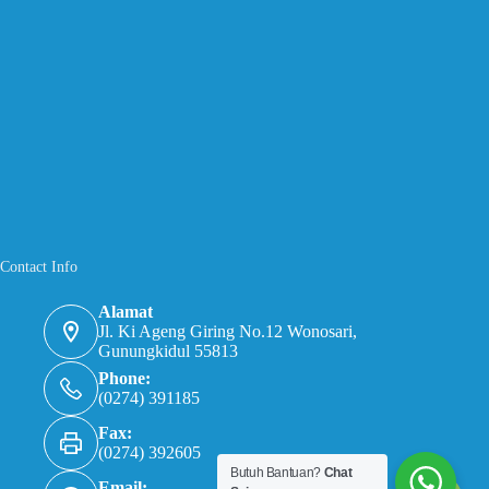
Contact Info
Alamat
Jl. Ki Ageng Giring No.12 Wonosari,
Gunungkidul 55813
Phone:
(0274) 391185
Fax:
(0274) 392605
Butuh Bantuan?
Chat
Email: