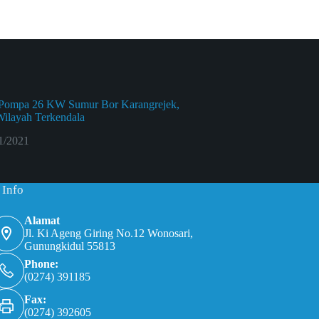
 Pompa 26 KW Sumur Bor Karangrejek,
Wilayah Terkendala
1/2021
 Info
Alamat
Jl. Ki Ageng Giring No.12 Wonosari,
Gunungkidul 55813
Phone:
(0274) 391185
Fax:
(0274) 392605