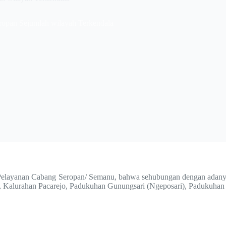
opan Sejumlah wilayah Terkendala
layanan Cabang Seropan/ Semanu, bahwa sehubungan dengan adanya 
 Kalurahan Pacarejo, Padukuhan Gunungsari (Ngeposari), Padukuhan S