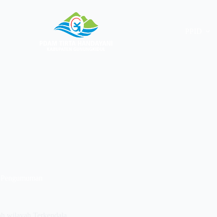
PPID
Pengumuman
h wilayah Terkendala