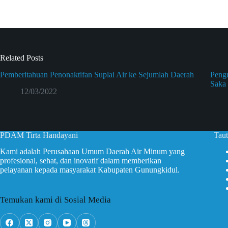
Related Posts
Pemberitahuan Penonaktifan Suplai Air ke Sejumlah Daerah
Peng
Saka
12/03/2022
PDAM Tirta Handayani
Taut
Kami adalah Perusahaan Umum Daerah Air Minum yang
profesional, sehat, dan inovatif dalam memberikan
pelayanan kepada masyarakat Kabupaten Gunungkidul.
Temukan kami di Sosial Media