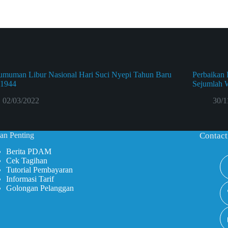
umuman Libur Nasional Hari Suci Nyepi Tahun Baru
Perbaikan
 1944
Sejumlah 
02/03/2022
30/1
an Penting
Contact
Berita PDAM
Cek Tagihan
Tutorial Pembayaran
Informasi Tarif
Golongan Pelanggan