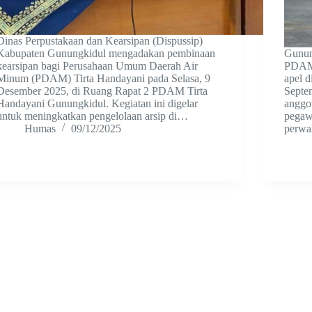
Dinas Perpustakaan dan Kearsipan (Dispussip)
Kabupaten Gunungkidul mengadakan pembinaan
Gunung
kearsipan bagi Perusahaan Umum Daerah Air
PDAM 
Minum (PDAM) Tirta Handayani pada Selasa, 9
apel d
Desember 2025, di Ruang Rapat 2 PDAM Tirta
Septem
Handayani Gunungkidul. Kegiatan ini digelar
anggot
untuk meningkatkan pengelolaan arsip di…
pegaw
Humas
09/12/2025
perwa