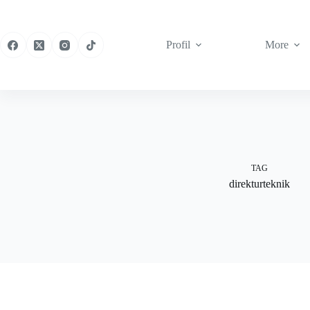
Skip
to
content
Profil
More
TAG
direkturteknik