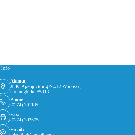
 Info
Alamat
Jl. Ki Ageng Giring No.12 Wonosari,
Gunungkidul 55813
Phone:
(0274) 391185
Fax:
(0274) 392605
Email:
pdamthgk@gmail.com