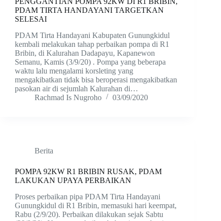
PENGGANTIAN POMPA 92KW DI R1 BRIBIN,
PDAM TIRTA HANDAYANI TARGETKAN
SELESAI
PDAM Tirta Handayani Kabupaten Gunungkidul
kembali melakukan tahap perbaikan pompa di R1
Bribin, di Kalurahan Dadapayu, Kapanewon
Semanu, Kamis (3/9/20) . Pompa yang beberapa
waktu lalu mengalami korsleting yang
mengakibatkan tidak bisa beroperasi mengakibatkan
pasokan air di sejumlah Kalurahan di…
Rachmad Is Nugroho
03/09/2020
Berita
POMPA 92KW R1 BRIBIN RUSAK, PDAM
LAKUKAN UPAYA PERBAIKAN
Proses perbaikan pipa PDAM Tirta Handayani
Gunungkidul di R1 Bribin, memasuki hari keempat,
Rabu (2/9/20). Perbaikan dilakukan sejak Sabtu