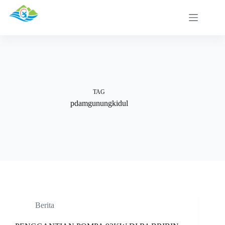
Skip
to
content
TAG
pdamgunungkidul
Berita